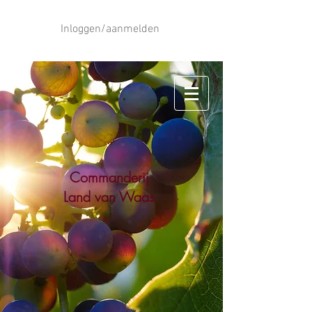
Inloggen/aanmelden
Commanderij
Land van Waas