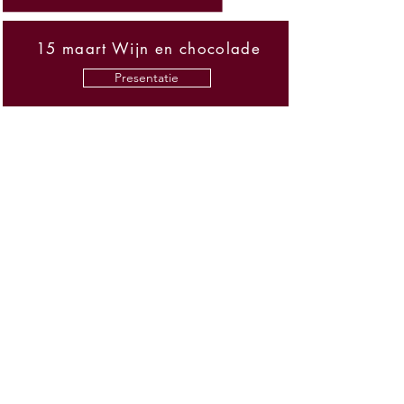
15 maart Wijn en chocolade
Presentatie
Proefverslag
10 mei Bordeaux 2022
Presentatie
Proefverslag
Presentatie