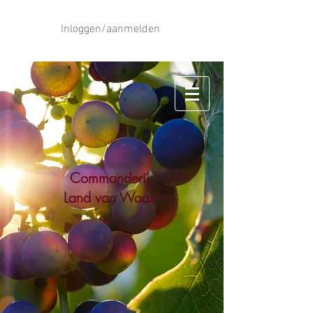
Inloggen/aanmelden
Commanderij
Land van Waas