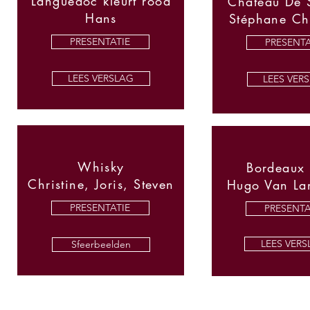
Languedoc kleurt rood
Château De 
Hans
Stéphane Ch
PRESENTATIE
PRESENTA
LEES VERSLAG
LEES VER
Whisky
Bordeaux
Christine, Joris, Steven
Hugo Van L
PRESENTATIE
PRESENTA
LEES VERS
Sfeerbeelden
LEES VER