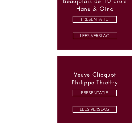
Beaujolais de 10 cru's
Hans & Gino
PRESENTATIE
LEES VERSLAG
Veuve Clicquot
Philippe Thieffry
PRESENTATIE
LEES VERSLAG
Presentatie
Presentatie