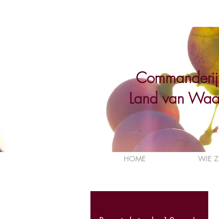
Commanderij
Land van Waa
HOME
WIE Z