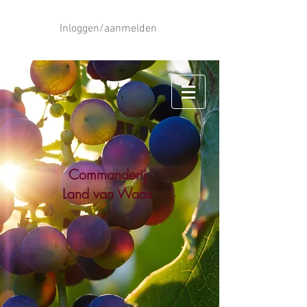
Inloggen/aanmelden
Commanderij
Land van Waas