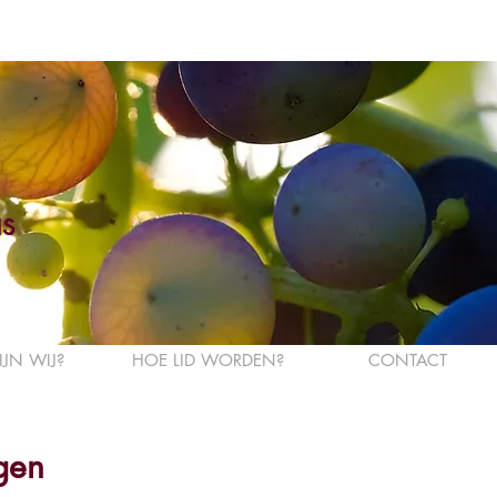
s
IJN WIJ?
HOE LID WORDEN?
CONTACT
gen