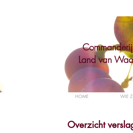
Commanderij
Land van Waa
HOME
WIE Z
Overzicht versla